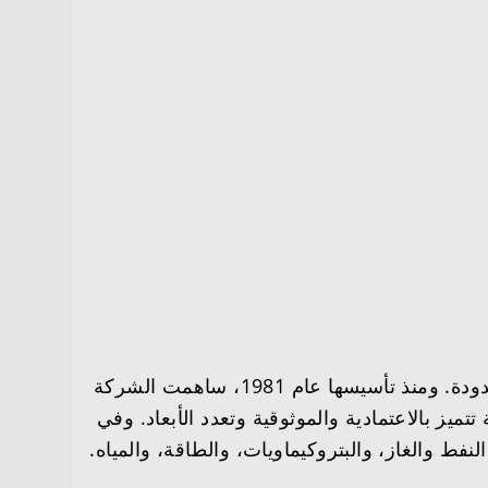
– شركة نسما وشركاهم للمقاولات المحدودة هي شعبة الهندسة والإنشاءات التابعة لشركة نسما القابضة المحدودة. ومنذ تأسيسها عام 1981، ساهمت الشركة
ميز بالاعتمادية والموثوقية وتعدد الأبعاد. وفي
فط والغاز، والبتروكيماويات، والطاقة، والمياه.