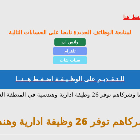
ط هنا
لمتابعة الوظائف الجديدة تابعنا على الحسابات التالية
واتس اب
تلقرام
سناب شات
للـتـقـديـم على الوظـيـفـة اضـغـط هــنــا
تعرفنا معكم على تفاصيل وظائف تعلن شركة نسما وشركاهم توفر 26 وظيف
دسية في المنطقة الشرقية