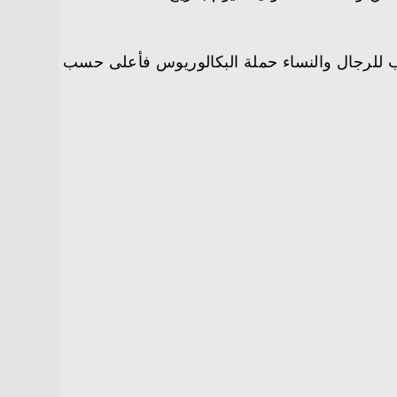
ترولية (كابسارك) بالرياض عن توفر (12) وظيفة شاغرة وتدريب للرجال والنساء حملة البكالوريوس فأعلى حسب