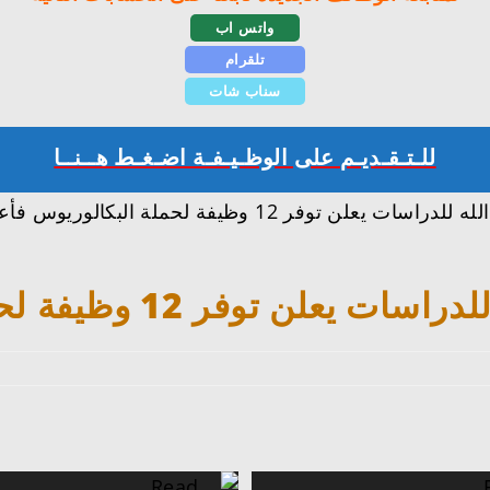
واتس اب
تلقرام
سناب شات
للـتـقـديـم على الوظـيـفـة اضـغـط هــنــا
تعرفنا معكم على تفاصيل وظائف مركز الملك عبدالله للدراسا
12 وظيفة لحملة البكالوريوس فأعلى