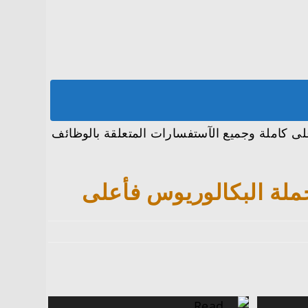
ت يعلن توفر 12 وظيفة لحملة البكالوريوس فأعلى كاملة وجميع الآستفسارات المتعلقة بالوظائف