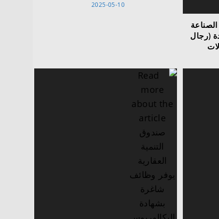
2025-05-10
الصناعة
دة (رجال
لات