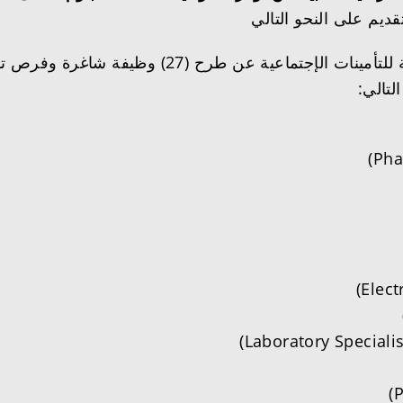
لة (الدبلوم والبكالوريوس) فأعلى للعمل
في مد