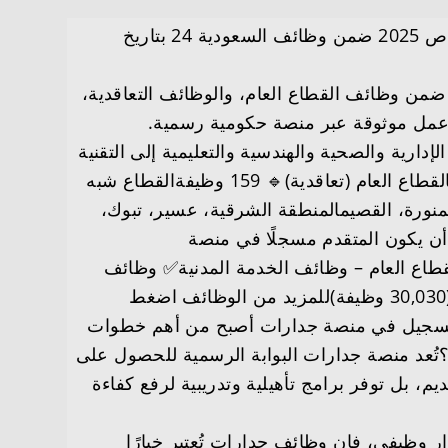
إعلان هام بعنوان المنصة الوطنية (جدارات) تعلن عن أكثر من 30 ألف وظيفة شاغرة في القطاعين العام والخاص 2025 ضمن وظائف السعودية 24 بتاريخ
يفة شاغرة) في كافة مناطق المملكة ضمن وظائف القطاع العام، والوظائف التعاقدية،
عمل موثوقة عبر منصة حكومية رسمية.
ارية والصحية والهندسية والتعليمية إلى التقنية
والميدانية.تفاصيل الوظائف المتاحة عبر جدارات:القطاععدد الوظائفالقطاع العام (خدمة مدنية)🔹 عدد غير معلنالقطاع العام (تعاقدية)🔹 159 وظيفةالقطاع شبه
مكرمة، المدينة المنورة، القصيمالمنطقة الشرقية، عسير، تبوك،
 أن يكون المتقدم مسجلًا في منصة
قطاع العام – وظائف الخدمة المدنية✅ وظائف
القطاع العام – التعاقدية (159 وظيفة)✅ وظائف القطاع شبه الحكومي (163 وظيفة)✅ وظائف القطاع الخاص (30,030 وظيفة)للمزيد من الوظائف اضغط
لتسجيل في منصة جدارات أصبح من أهم خطوات
عد منصة جدارات البوابة الرسمية للحصول على
 بل توفر برامج تأهيلية وتدريبية لرفع كفاءة
 وظيفي، فإن وظائف جدارات تُعتبر خيارًا