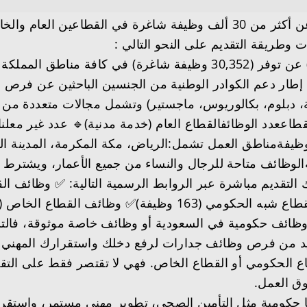
أعلنت المنصة الوطنية الموحدة للتوظيف (جدارات) عن توفر (30,352 وظ
طار دعم الكوادر الوطنية من الجنسين الباحثين عن فرص 
دبلوم، بكالوريوس، ماجستير) وتشمل مجالات متعددة من الإد
حكومي🔹 163 وظيفةالقطاع الخاص🔹 30,030 وظيفةمناطق العمل تشمل:الرياض، مكة ال
يةالوظائف متاحة للرجال والنساء من جميع الأعمار، ويشترط
لتقديم مباشرة عبر الروابط الرسمية التالية: ✅ وظائف ال
 وظائف حكومية في السعودية أو وظائف خاصة موثوقة، فا
 من فرص وظائف جدارات لرفع دخلك واستقرارك المهني؟تُ
الحكومي أو القطاع الخاص. فهي لا تقتصر فقط على التقديم،
وق العمل.
 حكومية مثل التأمين الصحي، تطوير مهني مستمر، واستقرار