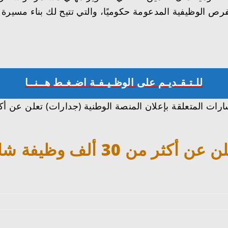
الفرص الوظيفية المدعومة حكوميًا، والتي تتيح لك بناء مسي
للـتـقـديـم على الوظـيـفـة اضـغـط هــنــا
المنصة الوطنية (جدارات) تعلن 