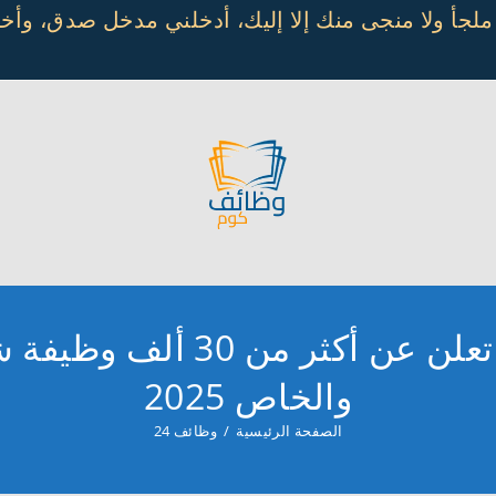
 ملجأ ولا منجى منك إلا إليك، أدخلني مدخل صدق، و
المنصة الوطنية (جدارات) تع
والخاص 2025
الصفحة الرئيسية
/
وظائف 24