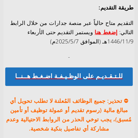
طريقة التقديم:
التقديم متاح حالياً عبر منصة جدارات من خلال الرابط
التالي:
إضغط هنا
ويستمر التقديم حتى الأربعاء
1446/11/9هـ (الموافق 2025/5/7م)
-‏
للـتـقـديـم على الوظـيـفـة اضـغـط هــنــا
⛔️ تحذير: جميع الوظائف المُعلنة لا تطلب تحويل أي
مبالغ مالية (رسوم تقديم أو عمولة توظيف أو تأمين
مُسبق)، يجب توخي الحذر من الروابط الاحتيالية وعدم
مشاركة أي تفاصيل بنكية شخصية.