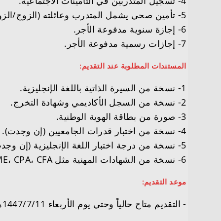
4- تسجيل المتدربين في التأمينات الاجتماعية.
5- تأمين صحي يشمل المتدرب وعائلته (الزوج/الزوجة والأبناء).
6- إجازة سنوية مدفوعة الأجر.
7- إجازات رسمية مدفوعة الأجر.
المستندات المطلوبة عند التقديم:
1- نسخة من السيرة الذاتية باللغة الإنجليزية.
2- نسخة من السجل الأكاديمي وشهادة التخرج.
3- صورة من بطاقة الهوية الوطنية.
4- نسخة من اختبار قدرات الجامعيين (إن وجدت).
5- نسخة من درجة اختبار اللغة الإنجليزية (إن وجدت).
6- نسخة من الشهادات المهنية مثل SOCPA، CME، CPA، CFA (إن وجدت).
موعد التقديم:
­- التقديم متاح حالياً وحتي يوم الأربعاء 1447/7/11هـ الموافق 2025/12/31م.