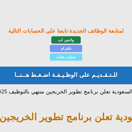
لمتابعة الوظائف الجديدة تابعنا على الحسابات التالية
واتس اب
تلقرام
سناب شات
للـتـقـديـم على الوظـيـفـة اضـغـط هــنــا
 تعلن برنامج تطوير الخريجين منت