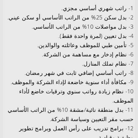
1- راتب شهري أساسي مجزي.
2- بدل سكن 25% من الراتب الأساسي أو سكن عيني.
3- بدل مواصلات 10% من الراتب الأساسي.
4- بدل تعيين (لمرة واحدة فقط).
5- تأمين طبي للموظف وعائلته والوالدين.
6- نظام إدخار مع مساهمة من الشركة.
7- نظام تملك المنازل.
8- راتب أساسي إضافي ثابت في شهر رمضان.
9- مكافأة أداء سنوية خاضعة لإداء الشركة والموظف.
10- نظام زيادة رواتب سنوي وترقيات خاضع لأداء
الموظف.
11- بدل منطقة نائية/مشقة 10% من الراتب الأساسي
حسب مقر التعيين وسياسة الشركة.
12- برامج تدريب على رأس العمل وبرامج تطوير
وظيفية وقيادية.