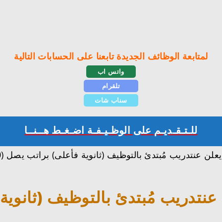
لمتابعة الوظائف الجديدة تابعنا على الحسابات التالية
واتس اب
تلقرام
سناب شات
للـتـقـديـم على الوظـيـفـة اضـغـط هــنــا