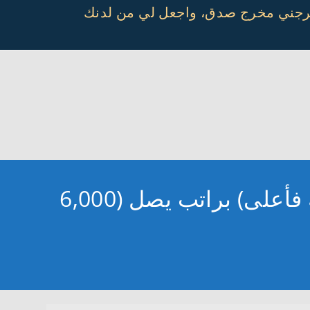
أخرجني مخرج صدق، واجعل لي من لدنك
وظائف معهد الصناعات يعلن عنتدريب مُبتدئ بالتوظيف (ثانوية فأعلى) براتب يصل (6,000