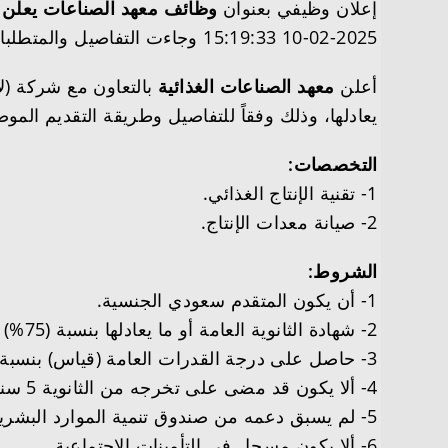
إعلان وظيفي بعنوان
وظائف معهد الصناعات يعلن عنتدر
2025-02-10 15:19:33 وجاءت التفاصيل والمتطلبات وطريقة التقديم على النحو التالي
أعلن
معهد الصناعات الغذائية
بالتعاون مع شركة (لاك
يعادلها، وذلك وفقاً للتفاصيل وطريقة التقديم الموض
التخصصات:
1- تقنية الإنتاج الغذائي.
2- صيانة معدات الإنتاج.
الشروط:
1- أن يكون المتقدم سعودي الجنسية.
2- شهادة الثانوية العامة أو ما يعادلها بنسبة (75%) فأعلى (مسار علمي).
3- حاصل على درجة القدرات العامة (قياس) بنسبة 60% فأعلى.
4- ألا يكون قد مضى على تخرجه من الثانوية 5 سنوات.
5- لم يسبق دعمه من صندوق تنمية الموارد البشرية (هدف).
6- ألا يكون مسجل في التأمينات الاجتماعية.