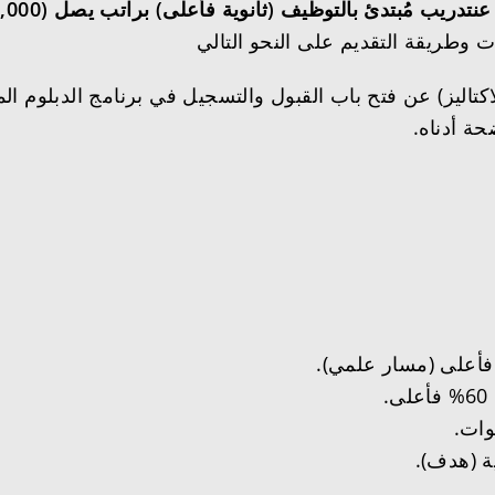
يب مُبتدئ بالتوظيف (ثانوية فأعلى) براتب يصل (6,000 ريال)
تاليز) عن فتح باب القبول والتسجيل في برنامج الدبلوم المبت
حة أدناه.