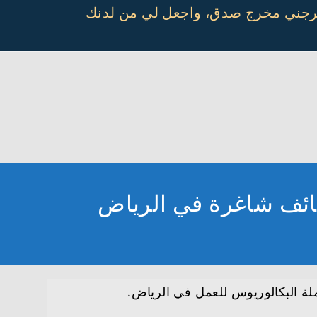
أخرجني مخرج صدق، واجعل لي من لدنك
ظائف شاغرة في الرياض
لة البكالوريوس للعمل في الرياض.