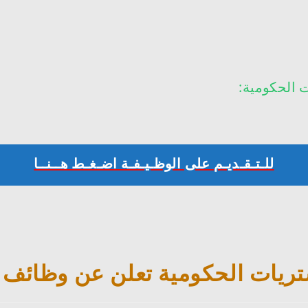
ت الحكومية:
للـتـقـديـم على الوظـيـفـة اضـغـط هــنــا
تريات الحكومية تعلن عن وظائف