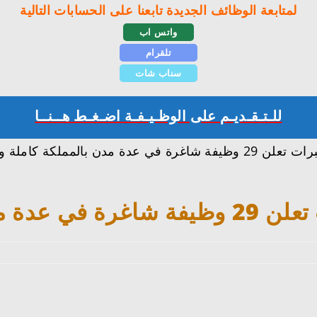
لمتابعة الوظائف الجديدة تابعنا على الحسابات التالية
واتس اب
تلقرام
سناب شات
للـتـقـديـم على الوظـيـفـة اضـغـط هــنــا
تعرفنا معكم على تفاصيل وظائف شركة إمداد الخبرات تعلن 29 وظيفة شاغرة 
دن بالمملكة