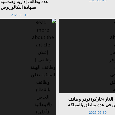
2025-05-10
عدة وظائف إدارية وهندسية و
بشهادة البكالوريوس
2025-05-10
الغاز (غازكو) توفر وظائف
ن في عدة مناطق بالمملكة
2025-05-10