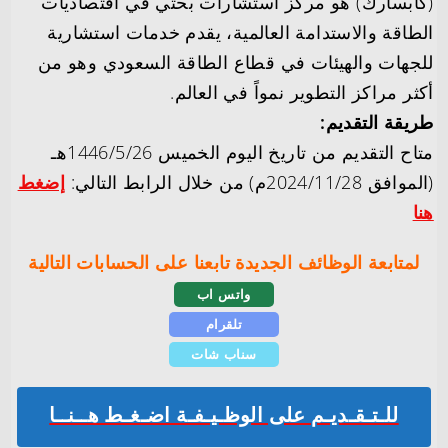
(كابسارك) هو مركز استشارات بحثي في اقتصاديات
الطاقة والاستدامة العالمية، يقدم خدمات استشارية
للجهات والهيئات في قطاع الطاقة السعودي وهو من
أكثر مراكز التطوير نمواً في العالم.
طريقة التقديم:
متاح التقديم من تاريخ اليوم الخميس 1446/5/26هـ
(الموافق 2024/11/28م) من خلال الرابط التالي:
إضغط
هنا
لمتابعة الوظائف الجديدة تابعنا على الحسابات التالية
واتس اب
تلقرام
سناب شات
للـتـقـديـم على الوظـيـفـة اضـغـط هــنــا