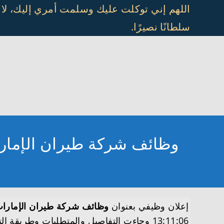
Ski
اللهم إني توكلت عليك وسلمت أمري إليك، لا
t
سلطانًا نصيرًا.
conten
وظائف شركة طيران الإمارات
إعلان وظيفي بعنوان
وظائف شركة طيران الإمارات 
13:11:06 وجاءت التفاصيل والمتطلبات وطريقة التقديم على النحو التالي