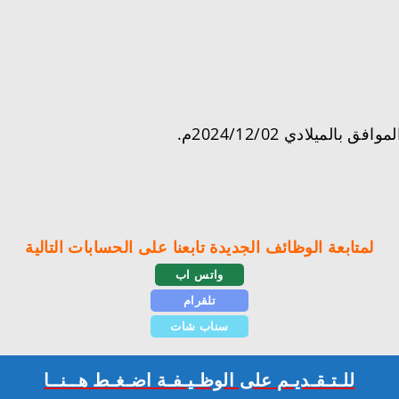
لمتابعة الوظائف الجديدة تابعنا على الحسابات التالية
واتس اب
تلقرام
سناب شات
للـتـقـديـم على الوظـيـفـة اضـغـط هــنــا