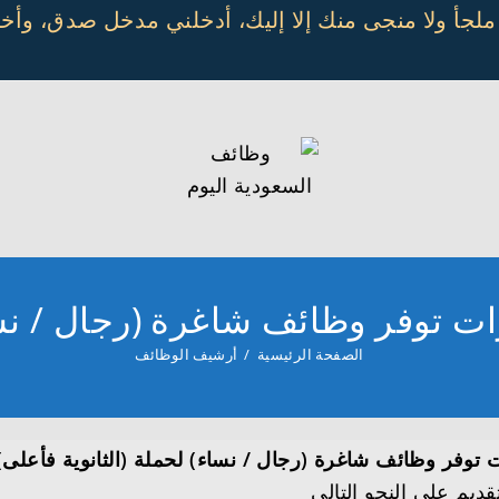
 ملجأ ولا منجى منك إلا إليك، أدخلني مدخل صدق، و
 توفر وظائف شاغرة (رجال / نساء
الصفحة الرئيسية
/
أرشيف الوظائف
توفر وظائف شاغرة (رجال / نساء) لحملة (الثانوية فأعلى)