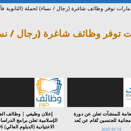
رات توفر وظائف شاغرة (رجال / نساء) لحملة (الثانوية فأع
توفر وظائف شاغرة (رجال / نساء
لعامة للمنشآت تعلن عن دورة
إعلان وظيفي | وظائف الج
مجانية للجنسين تُقام عن بُعد
الإسلامية تعلن برامج الدراسات
الاعتيادية (الدبلوم العالي) 1446هـ
2025-05-10