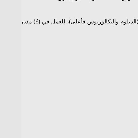
تعلن الشؤون الصحية بوزارة الحرس الوطني عن طرح (66) فرصة وظيفية ومنح دراسة للرجال والنساء حملة (الدبلوم والبكالوريوس فأعلى)، للعمل في (6) مدن