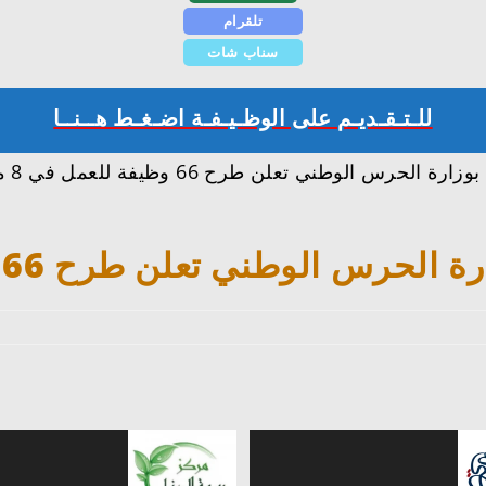
تلقرام
سناب شات
للـتـقـديـم على الوظـيـفـة اضـغـط هــنــا
تعرف
وطني تعلن طرح 66 وظيفة للعمل في 8 مدن