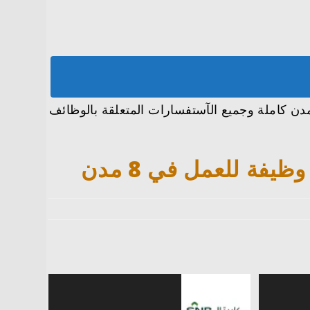
نا معكم على تفاصيل وظائف الشؤون الصحية بوزارة الحرس الوطني تعلن طرح 66 وظيفة للعمل في 8 مدن كاملة وجميع الآستفسارات المتعلقة بالوظائف