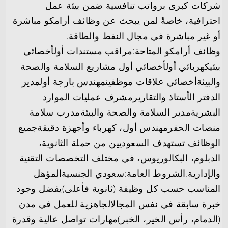
شركات كبرى برواتب تنافسية ضمن بيئة عمل
احترافية، خاصةً لمن يبحث عن وظائف أرامكو مباشرة
أو غير مباشرة في مجال النفط والطاقة.
وظائف أرامكو المتاحة:مراقب مستندات أولأخصائي
بيئيكهربائي أولأخصائي أول مشاريع السلامة والصحة
والبيئةأخصائي علاقات موظفينمهندس بارجة أولمدير
الدفتر الأستاذ والتقاريرمشرف عمليات الموارد
البشريةمدير السلامة والصحة والبيئةمدرب سلامة
منصات الحفرمهندس أول، كهرباء وأجهزة دقيقةجميع
الوظائف تستهدف السعوديين من حملة الثانوية،
الدبلوم، البكالوريوس، في مختلف التخصصات التقنية
والإدارية.الشروط العامة:سعودي الجنسيةالمؤهل
المناسب حسب كل وظيفة (ثانوية فأعلى)يفضل وجود
خبرة سابقة في نفس المجالالجاهزية للعمل في مدن
(الدمام، رأس الخير، الخبر)مهارات تواصل عالية وقدرة