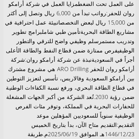
على العمل تحت الضغطمزايا العمل في شركة أرامكو
روان للحفر:رواتب تبدأ من 6,000 ريال وتصل إلى أكثر
من 15,000 ريال لبعض التخصصاتبيئة عمل احترافية في
مشاريع الطاقة البحريةتأمين طبي شاملبرامج تطوير
وتدريب مستمرسلم وظيفي واضح للترقي والتطور
الوظيفيفرص ممتازة ضمن قطاع النفط والطاقة الأعلى
أجراً في السعوديةنبذة عن شركة أرامكو روان:شركة
أرامكو روان للحفر ARO Drilling هي مشروع مشترك
بين أرامكو السعودية وفالاريس، تأسس لتعزيز التوطين
في قطاع الطاقة البحري، ورفع نسبة الكفاءات الوطنية
ضمن رؤية 2030.تُعد الشركة من أكبر الجهات المشغلة
للحفارات البحرية في المملكة، وتوفر مئات الفرص
الوظيفية سنوياً للسعوديين المؤهلين موعد
التقديم:التقديم متاح الآن، بدأ بتاريخ الخميس
1446/12/23هـ الموافق 2025/06/19م.طريقة