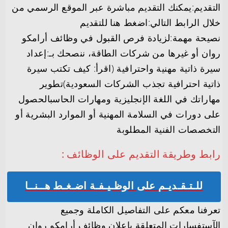
التقديم:يمكنك التقديم مباشرة عبر الموقع الرسمي من
خلال الرابط التالي:اضغط هنا للتقديم
نصيحة مهمة:لزيادة فرص القبول في وظائف أرامكو
روان أو غيرها من شركات الطاقة، ننصحك بـ:إعداد
سيرة ذاتية مهنية واحترافية (اقرأ: كيف تكتب سيرة
ذاتية احترافية تجذب الشركات السعودية)تطوير
مهاراتك في اللغة الإنجليزية ومهارات الحاسبالحصول
على دورات في السلامة المهنية أو الموارد البشرية أو
التخصصات الفنية المطلوبة
رابط وطريقة التقديم على الوظائف :
للـتـقـديـم على الوظـيـفـة اضـغـط هــنــا
تعرفنا معكم على التفاصيل الكاملة وجميع
الآستفسارات المتعلقة بإعلان وظائف أرامكو روان