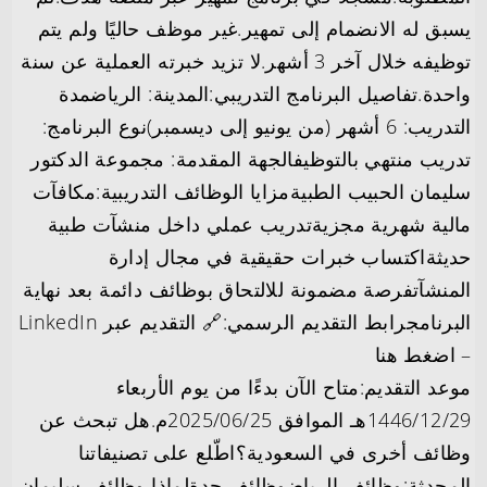
يسبق له الانضمام إلى تمهير.غير موظف حاليًا ولم يتم
توظيفه خلال آخر 3 أشهر.لا تزيد خبرته العملية عن سنة
واحدة.تفاصيل البرنامج التدريبي:المدينة: الرياضمدة
التدريب: 6 أشهر (من يونيو إلى ديسمبر)نوع البرنامج:
تدريب منتهي بالتوظيفالجهة المقدمة: مجموعة الدكتور
سليمان الحبيب الطبيةمزايا الوظائف التدريبية:مكافآت
مالية شهرية مجزيةتدريب عملي داخل منشآت طبية
حديثةاكتساب خبرات حقيقية في مجال إدارة
المنشآتفرصة مضمونة للالتحاق بوظائف دائمة بعد نهاية
البرنامجرابط التقديم الرسمي:🔗 التقديم عبر LinkedIn
– اضغط هنا
موعد التقديم:متاح الآن بدءًا من يوم الأربعاء
1446/12/29هـ الموافق 2025/06/25م.هل تبحث عن
وظائف أخرى في السعودية؟اطّلع على تصنيفاتنا
المحدثة:وظائف الرياضوظائف جدةلماذا وظائف سليمان