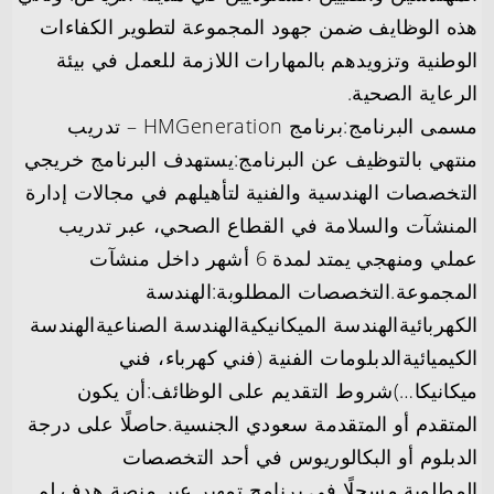
هذه الوظايف ضمن جهود المجموعة لتطوير الكفاءات
الوطنية وتزويدهم بالمهارات اللازمة للعمل في بيئة
الرعاية الصحية.
مسمى البرنامج:برنامج HMGeneration – تدريب
منتهي بالتوظيف عن البرنامج:يستهدف البرنامج خريجي
التخصصات الهندسية والفنية لتأهيلهم في مجالات إدارة
المنشآت والسلامة في القطاع الصحي، عبر تدريب
عملي ومنهجي يمتد لمدة 6 أشهر داخل منشآت
المجموعة.التخصصات المطلوبة:الهندسة
الكهربائيةالهندسة الميكانيكيةالهندسة الصناعيةالهندسة
الكيميائيةالدبلومات الفنية (فني كهرباء، فني
ميكانيكا…)شروط التقديم على الوظائف:أن يكون
المتقدم أو المتقدمة سعودي الجنسية.حاصلًا على درجة
الدبلوم أو البكالوريوس في أحد التخصصات
المطلوبة.مسجلًا في برنامج تمهير عبر منصة هدف.لم