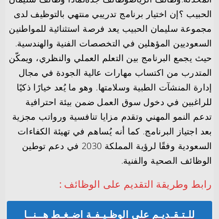
الحبيب ؟إن اختيار برنامج تدريبي منتهي بالتوظيف لدى
مجموعة سليمان الحبيب يعد فرصة استثنائية للمواطنين
السعوديين المؤهلين في التخصصات الفنية والهندسية.
حيث يجمع البرنامج بين التعلم العملي والنظري، ويمكّن
المتدرب من اكتساب مهارات عالية الجودة في مجال
إدارة المنشآت الطبية وسلامتها. وهو ما يُعد خيارًا ذكيًا
للراغبين في دخول سوق العمل ضمن بيئة احترافية
تدعم النمو المهني وتقدم مزايا تنافسية ورواتب مجزية
بعد اجتياز البرنامج. كما أنه يُساهم في تهيئة الكفاءات
السعودية وفقًا لرؤية المملكة 2030 في دعم توطين
الوظائف الصحية والفنية.
رابط وطريقة التقديم على الوظائف :
للـتـقـديـم على الوظـيـفـة اضـغـط هــنــا