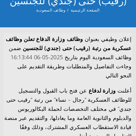
(رقيب) حتى (جندي) للجنسين
الصفحة الرئيسية
/
وظائف السعودية
إعلان وظيفي بعنوان
وظائف وزارة الدفاع تعلن وظائف
عسكرية من رتبة (رقيب) حتى (جندي) للجنسين
ضمن
وظائف السعودية اليوم بتاريخ 2025-05-06 16:13:44
وجاءت التفاصيل والمتطلبات وطريقة التقديم على
النحو التالي
أعلنت
وزارة لدفاع
عن فتح باب القبول والتسجيل
للوظائف العسكرية “رجال – نساء” من رتبة “رقيب حتى
جندي” في مختلف التخصصات لحملة البكالوريوس
والدبلوم والثانوية العامة وما يعادلها، والتقديم عبر منصة
قيادة الاستقطاب العسكري المشترك، وذلك وفقًا
للتفاصيل الموضحة أدناه.