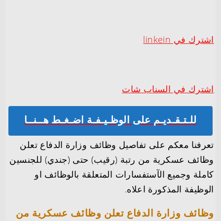
اشترك في linkein
اشترك في السناب شات
للـتـقـديـم على الوظـيـفـة اضـغـط هــنــا
تعرفنا معكم على تفاصيل وظائف وزارة الدفاع تعلن
وظائف عسكرية من رتبة (رقيب) حتى (جندي) للجنسين
كاملة وجميع الآستفسارات المتعلقة بالوظائف او
الوظيفة المذكورة اعلاه.
وظائف وزارة الدفاع تعلن وظائف عسكرية من