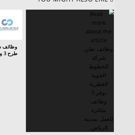
وظائف شر
طر