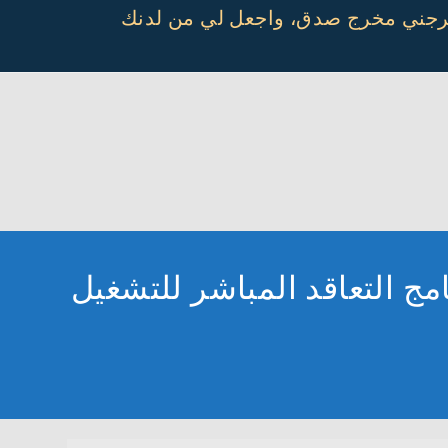
أخرجني مخرج صدق، واجعل لي من لدنك
ج التعاقد المباشر للتشغيل