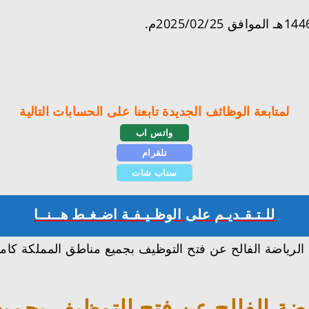
لمتابعة الوظائف الجديدة تابعنا على الحسابات التالية
واتس اب
تلقرام
سناب شات
للـتـقـديـم على الوظـيـفـة اضـغـط هــنــا
رياضة الفالح عن فتح التوظيف بجميع مناطق المملكة كاملة
ضة الفالح عن فتح التوظيف بجميع