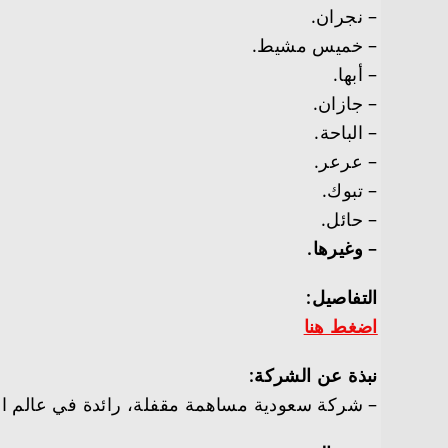
– نجران.
– خميس مشيط.
– أبها.
– جازان.
– الباحة.
– عرعر.
– تبوك.
– حائل.
– وغيرها.
التفاصيل:
اضغط هنا
نبذة عن الشركة:
– شركة سعودية مساهمة مقفلة، رائدة في عالم الرياضة ومستلزماتها منذ عام 1957م 