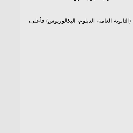
(رجال / نساء) في جميع فروعها بالمملكة 2025م، لحملة (الثانوية العامة، الدبلوم، البكالوريوس) فأعلى،