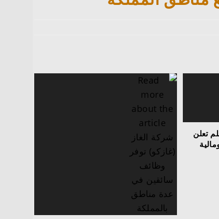
لم تعلن
ة ومالية