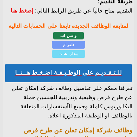
طريقة التقديم:
التقديم متاح حالياً عن طريق الرابط التالي:
إضغط هنا
لمتابعة الوظائف الجديدة تابعنا على الحسابات التالية
واتس اب
تلقرام
سناب شات
للـتـقـديـم على الوظـيـفـة اضـغـط هــنــا
تعرفنا معكم على تفاصيل وظائف شركة إمكان تعلن
عن طرح فرص وظيفية وتدريبية للجنسين حملة
البكالوريوس كاملة وجميع الآستفسارات المتعلقة
بالوظائف او الوظيفة المذكورة اعلاه.
وظائف شركة إمكان تعلن عن طرح فرص