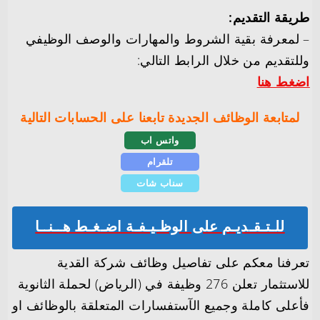
طريقة التقديم:
– لمعرفة بقية الشروط والمهارات والوصف الوظيفي
وللتقديم من خلال الرابط التالي:
اضغط هنا
لمتابعة الوظائف الجديدة تابعنا على الحسابات التالية
واتس اب
تلقرام
سناب شات
للـتـقـديـم على الوظـيـفـة اضـغـط هــنــا
تعرفنا معكم على تفاصيل وظائف شركة القدية
للاستثمار تعلن 276 وظيفة في (الرياض) لحملة الثانوية
فأعلى كاملة وجميع الآستفسارات المتعلقة بالوظائف او