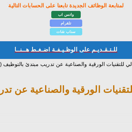
لمتابعة الوظائف الجديدة تابعنا على الحسابات التالية
واتس اب
تلقرام
سناب شات
للـتـقـديـم على الوظـيـفـة اضـغـط هــنــا
 للتقنيات الورقية والصناعية عن تدريب مبتدئ بالتوظيف (لل
لتقنيات الورقية والصناعية عن تد