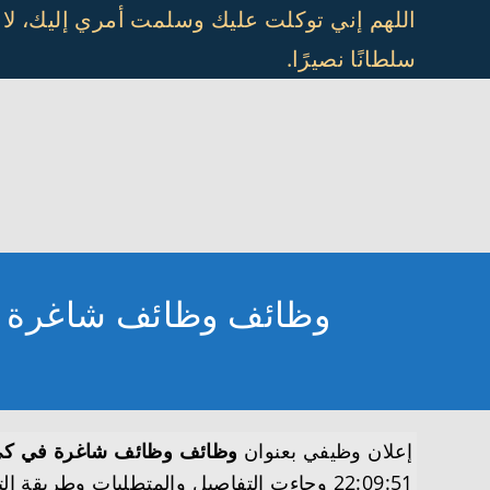
Ski
اللهم إني توكلت عليك وسلمت أمري إليك، لا
t
سلطانًا نصيرًا.
conten
وظائف وظائف شاغرة في كي بي إم جي (
إعلان وظيفي بعنوان
وظائف وظائف شاغرة في كي بي إم جي ( KPMG) ف
22:09:51 وجاءت التفاصيل والمتطلبات وطريقة التقديم على النحو التالي