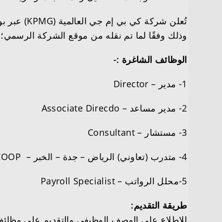
تُعلن شرك
وذلك وفقًا لما تم نقله من موقع الشركة الرسمي؛
الوظائف الشاغرة :-
1- مدير
– Director
2- مدير مساعد – Associate Direcdo
3- مستشار –
Consultant
4- متدرب (تعاوني) الرياض – جدة – الخبر – COOP.
5-محلل الرواتب – Payroll Specialist
طريقة التقديم:
للاطلاع على الوصف الوظيفي والتقديم على وظائف شركة كي بي إم جي (KPMG)، يُرجى زيارة بوابة