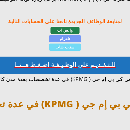
لمتابعة الوظائف الجديدة تابعنا على الحسابات التالية
واتس اب
تلقرام
سناب شات
للـتـقـديـم على الوظـيـفـة اضـغـط هــنــا
تعرفنا معكم على تفاصيل وظائف وظائف شاغرة في كي بي إم جي
ي عدة تخصصات بعدة مدن