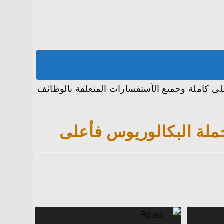
ت يعلن توفر 16 وظيفة لحملة البكالوريوس فأعلى كاملة وجميع الآستفسارات المتعلقة بالوظائف