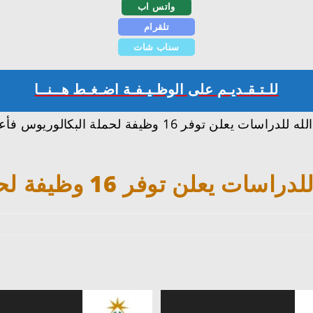
واتس اب
تلقرام
سناب شات
للـتـقـديـم على الوظـيـفـة اضـغـط هــنــا
تعرفنا معكم على تفاصيل وظائف مركز الملك عبدالله للدراسا
16 وظيفة لحملة البكالوريوس فأعلى