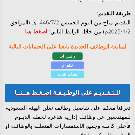
طريقة التقديم:
التقديم متاح من اليوم الخميس 1446/7/2هـ (الموافق
2025/1/2م) من خلال الرابط التالي:
اضغط هنا
لمتابعة الوظائف الجديدة تابعنا على الحسابات التالية
واتس اب
تلقرام
سناب شات
للـتـقـديـم على الوظـيـفـة اضـغـط هــنــا
تعرفنا معكم على تفاصيل وظائف تعلن الهيئة السعودية
للمهندسين عن وظائف إدارية شاغرة لحملة الدبلوم
فأعلى كاملة وجميع الآستفسارات المتعلقة بالوظائف او
الوظيفة المذكورة اعلاه.