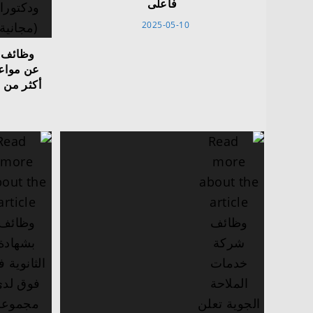
فأعلى
2025-05-10
وظائف ت
عن مواعي‬