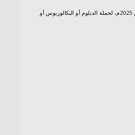
بمدينة الرياض بدء التقديم في برنامج (بجدارة) التدريب على رأس العمل لعام 2025م، لحملة الدبلوم أو البكالوريوس أو