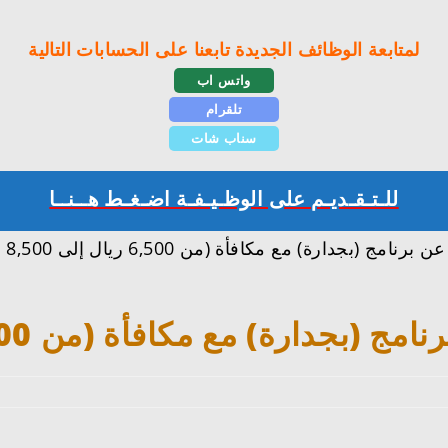
لمتابعة الوظائف الجديدة تابعنا على الحسابات التالية
واتس اب
تلقرام
سناب شات
للـتـقـديـم على الوظـيـفـة اضـغـط هــنــا
تعر
 مع مكافأة (من 6,500 ريال إلى 8,500 ريال)