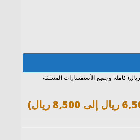
فنا معكم على تفاصيل وظائف تعلن شركة لين عن برنامج (بجدارة) مع مكافأة (من 6,500 ريال إلى 8,500 ريال) كاملة وجميع الآستفسارات المتعلقة