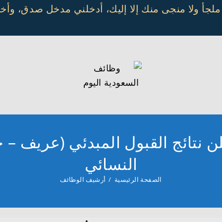
 ملجأ ولا منجى منك إلا إليك، أدخلني مدخل صدق، و
ن نتائج القبول المبدئي (عريف – 
النسائي
الصفحة الرئيسية
/
أرشيف الوظائف