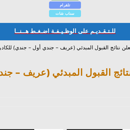
تلقرام
سناب شات
للـتـقـديـم على الوظـيـفـة اضـغـط هــنــا
لن نتائج القبول المبدئي (عريف – جندي أول – جندي) للكادر
تائج القبول المبدئي (عريف – جند