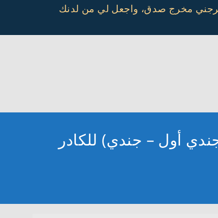
أخرجني مخرج صدق، واجعل لي من لدنك
جندي أول – جندي) للكادر