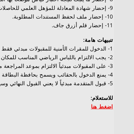
9- إحضار شهادة المعادلة للمؤهل العلمي للحاصلات على المؤهل من خارج المملكة.
10- إحضار ملف لحفظ المستندات المطلوبة.
11- إحضار قلم أزرق جاف.
تنبيهات هامة:
1- الدخول للمقرات الأمنية للمقبولات مبدئي فقط ولن يسمح بدخول أي مرافق معها.
2- يجب الالتزام باللباس الرياضي المناسب للمكان.
3- على المقبولات مبدئياً الالتزام بموعد المراجعة مع إحضار جميع المتطلبات.
4- يمنع الدخول بالحقائب ويسمح بحافظة البطاقة فقط مع ملف المستندات.
5- قبول المتقدمة مبدئياً لا يعني القبول النهائي وسيتم استبعاد كل من يوجد لديها اختلاف في بيانات التسجيل حسب الشروط المعتمدة.
للاستعلام:
اضغط هنا