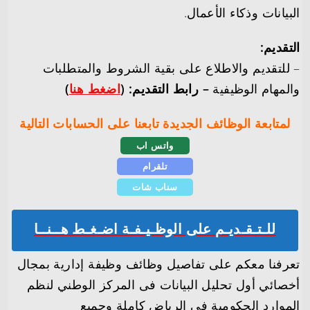
البيانات وذكاء الأعمال.
التقديم:
– للتقديم والاطلاع على بقية الشروط والمتطلبات
والمهام الوظيفية
– رابط التقديم: (
اضغط هنا
)
لمتابعة الوظائف الجديدة تابعنا على الحسابات التالية
واتس اب
تلقرام
سناب شات
للـتـقـديـم على الوظـيـفـة اضـغـط هــنــا
تعرفنا معكم على تفاصيل وظائف وظيفة إدارية بمجال
أخصائي أول تحليل البيانات فى المركز الوطني لنظم
الموارد الحكومية فى الرياض كاملة وجميع