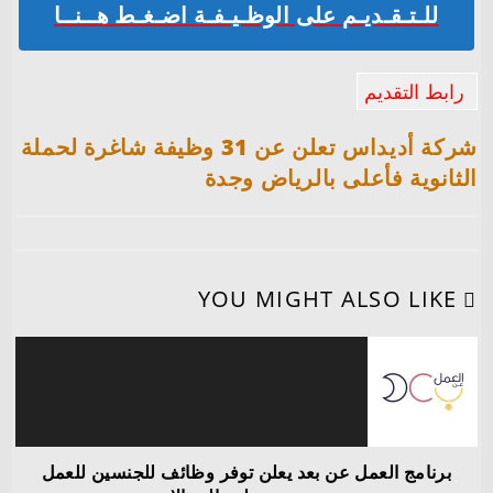
للـتـقـديـم على الوظـيـفـة اضـغـط هــنــا
رابط التقديم
شركة أديداس تعلن عن 31 وظيفة شاغرة لحملة
الثانوية فأعلى بالرياض وجدة
YOU MIGHT ALSO LIKE
برنامج العمل عن بعد يعلن توفر وظائف للجنسين للعمل