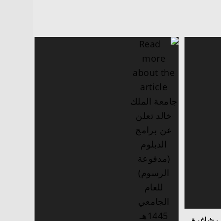
ئف شاغرة