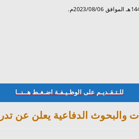
للـتـقـديـم على الوظـيـفـة اضـغـط هــنــا
ت والبحوث الدفاعية يعلن عن ت