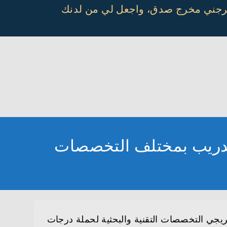
أخرجني مخرج صدق، واجعل لي من لدنك
 تدريب بمختلف التخصصات
يجي التخصصات التقنية والبحثية لحملة درجات