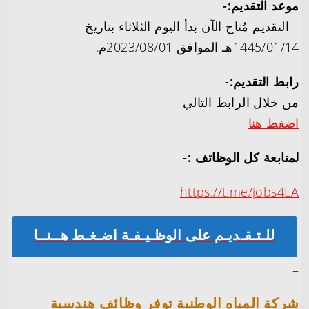
موعد التقديم:-
– التقديم مُتاح الآن بدأ اليوم الثلاثاء بتاريخ
1445/01/14هـ الموافق 2023/08/01م.
رابط التقديم:-
من خلال الرابط التالي
اضغط هنا
لمتابعة كل الوظائف :-
https://t.me/jobs4EA
للـتـقـديـم على الوظـيـفـة اضـغـط هــنــا
–
شركة المياه الوطنية توفر وظائف هندسية