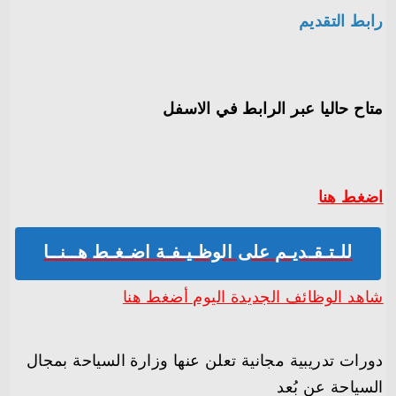
رابط التقديم
متاح حاليا عبر الرابط في الاسفل
اضغط هنا
للـتـقـديـم على الوظـيـفـة اضـغـط هــنــا
شاهد الوظائف الجديدة اليوم أضغط هنا
دورات تدريبية مجانية تعلن عنها وزارة السياحة بمجال
السياحة عن بُعد