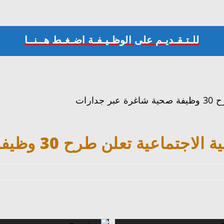
للـتـقـديـم على الوظـيـفـة اضـغـط هــنــا
ارات
لن طرح 30 وظيفة صحية شاغرة عبر جدارات