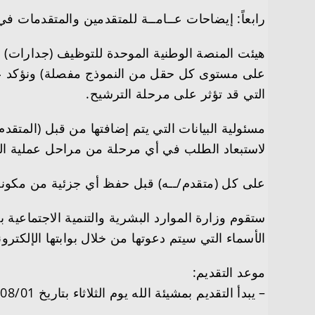
رابعاً: إيضاحات عــامــة للمتقدمين والمتقدمات ف
هيئت المنصة الوطنية الموحدة للتوظيف (جدارات) في
على مستوى كل حقل من النموذج مفصلة) ونؤكد على
التي قد تؤثر على مرحلة الترشيح.
مسئولية البيانات التي يتم إضافتها من قبل (المتقد
لاستبعاد الطلب في أي مرحلة من مراحل عملية ال
على كل (متقدم/ــه) قبل حفظ أي جزئية من مكونات
ستقوم وزارة الموارد البشرية والتنمية الاجتماعي
الأسماء التي سيتم دعوتها من خلال بوابتها الإلكترون
موعد التقديم:
– يبدأ التقديم بمشيئة الله يوم الثلاثاء بتاريخ 1444/08/01هـ الموافق 2023/02/21م.