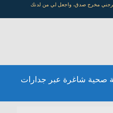
أخرجني مخرج صدق، واجعل لي من لدنك