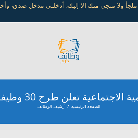
 ملجأ ولا منجى منك إلا إليك، أدخلني مدخل صدق، و
علن طرح 30 وظيفة صحية شاغرة عبر جدارات
الصفحة الرئيسية
/
أرشيف الوظائف