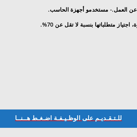
ن عن العمل.- مستخدمو أجهزة الحاسب.
تياز متطلباتها بنسبة لا تقل عن 70%.
للـتـقـديـم على الوظـيـفـة اضـغـط هــنــا