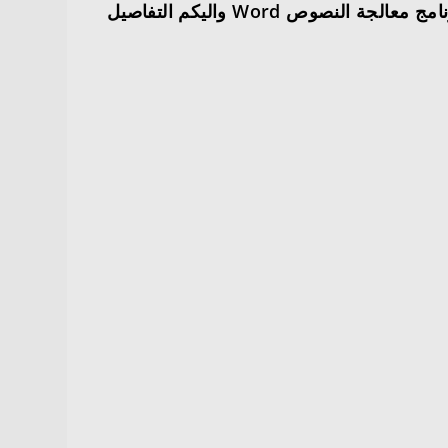
صندوق تنمية الموارد البشرية هدف يعلن عن إقامة دورة تدريبية مجانية عبر منصة دروب الإلكترونية بعنوان برنامج معالجة النصوص Word واليكم التفاصيل