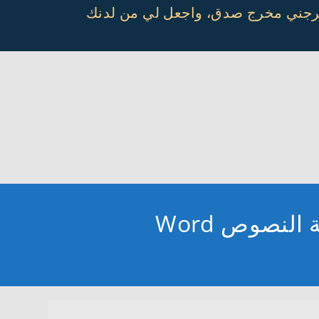
أخرجني مخرج صدق، واجعل لي من لدنك
لنصوص Word