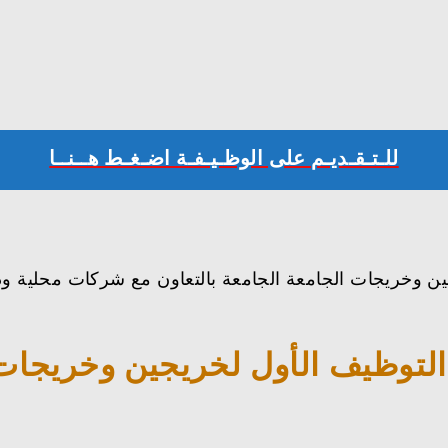
للـتـقـديـم على الوظـيـفـة اضـغـط هــنــا
ن وخريجات الجامعة الجامعة بالتعاون مع شركات محلية ود
لتوظيف الأول لخريجين وخريجات ا