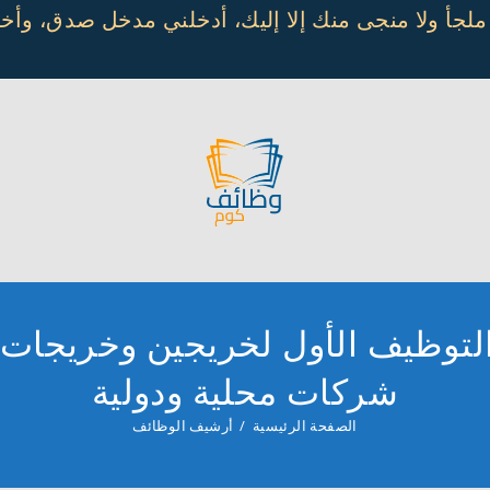
 ملجأ ولا منجى منك إلا إليك، أدخلني مدخل صدق، و
لتوظيف الأول لخريجين وخريجات ال
شركات محلية ودولية
الصفحة الرئيسية
/
أرشيف الوظائف