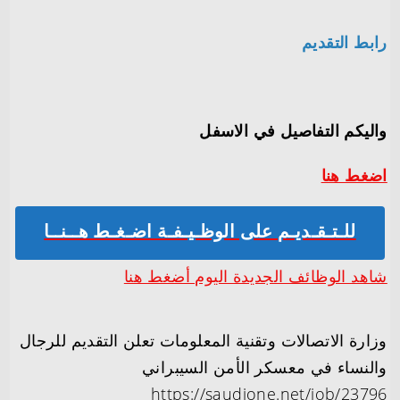
رابط التقديم
واليكم التفاصيل في الاسفل
اضغط هنا
للـتـقـديـم على الوظـيـفـة اضـغـط هــنــا
شاهد الوظائف الجديدة اليوم أضغط هنا
وزارة الاتصالات وتقنية المعلومات تعلن التقديم للرجال
والنساء في معسكر الأمن السيبراني
https://saudione.net/job/23796